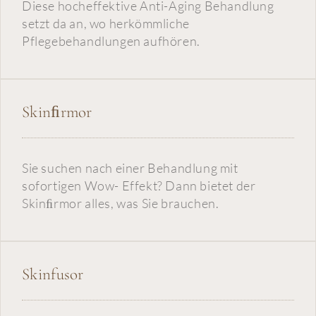
Permanent Make-up
Diese hocheffektive Anti-Aging Behandlung
setzt da an, wo herkömmliche
Pflegebehandlungen aufhören.
Über uns
Kontakt
Skinﬁrmor
Sie suchen nach einer Behandlung mit
sofortigen Wow- Effekt? Dann bietet der
Skinﬁrmor alles, was Sie brauchen.
Skinfusor